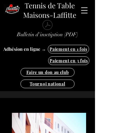
Tennis de Table
Maisons-Laffitte
Bulletin d'insctiption (PDF)
Adhésion en ligne →
Paiement en 1 fois
Paiement en 3 fois
Faire un don au club
Tournoi national